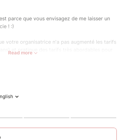
c'est parce que vous envisagez de me laisser un
ie ! :)
ue votre organisatrice n'a pas augmenté les tarifs
ns) et pratique des tarifs très abordables pour
Read more
. J'essaie de continuer de pratiquer des tarifs
que je vous aime mais il est vrai que ce n'est
on la barre vu tous les prix qui augmentent
 pourboire, vous permettre à VOUS de laisser le
z plutôt que d'augmenter moi même mes tarifs et
e monde le fait partout..
 donc me faire une petite surprise qui me
re un plaisir grâce à VOUS !