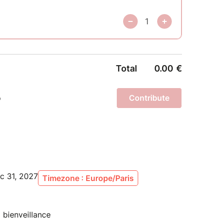
c'est aussi m'apporter amour, bienveillance, et
 appréciez mon travail.
illetterie un petit pourcentage reste pour la
asser par ce lien, soit faire un paylib au
c 31, 2027
Timezone : Europe/Paris
a bienveillance