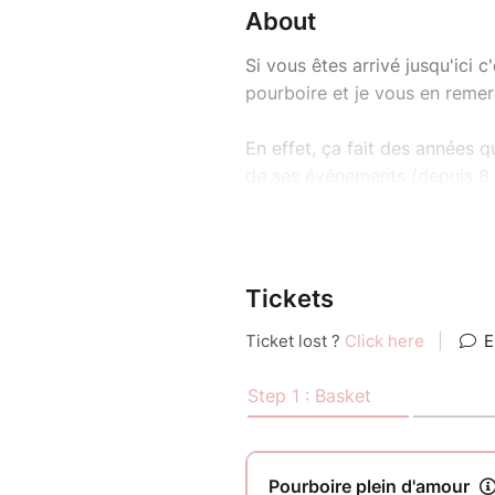
About
Si vous êtes arrivé jusqu'ici 
pourboire et je vous en remerc
En effet, ça fait des années q
de ses événements (depuis 8 a
les diverses autres opérations
très corrects pour vous parce 
pas toujours facile de tenir b
partout sans cesse...
Tickets
J'aimerais, avec cette option
petit plus que vous souhaite
vous les imposer comme tout l
Me laisser un pourboire c'est
permettra peut-être de me fai