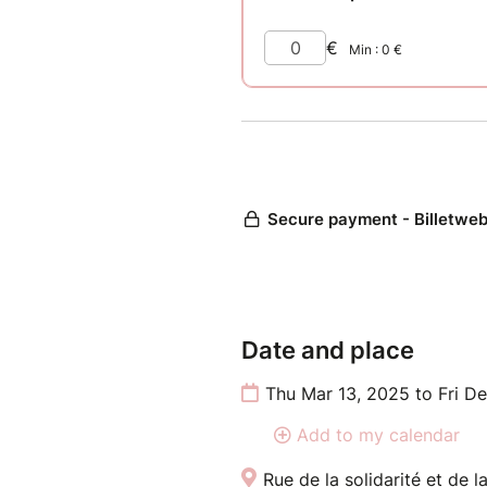
Mais me laisser un pourboire 
surtout, me montrer que vous
A noter qu'en passant par la b
billetterie. Vous pouvez soit p
06.33.55.11.35 !
Date and place
Thu Mar 13, 2025 to Fri De
Add to my calendar
Rue de la solidarité et de l