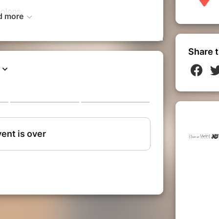
iolons
d more
 alto
o
gue positif
Share t
e
 Sünde
n
, d'après le Stabat Mater de GB