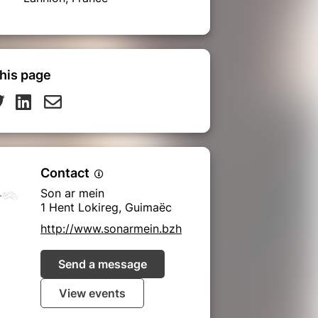
his page
Contact
Son ar mein
1 Hent Lokireg, Guimaëc
http://www.sonarmein.bzh
Send a message
View events