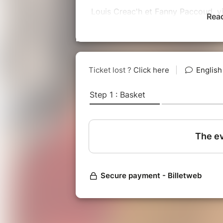
Louis Creac'h et Fanny Paccoud, v
Rea
Camille Ranciere et Camille Aubret,
Keiko Gomi et Claire Lamquet, cell
Youen Cadiou, contrebasse
Anne-Marie Blondel, clavecin et or
Mathilde Horcholle, traverso
Johann Sebastian Bach
Cantate 209, Non sa che sia dolor
Cantate 54, Widerstehe doch der
Motet
Tilge Höchster mein sünde
Pergolesi