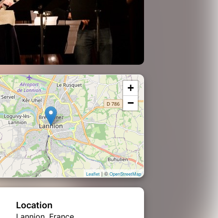
+
−
| ©
Leaflet
OpenStreetMap
Location
Lannion, France