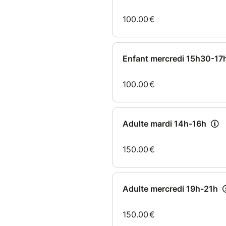
découverte et de partage chez
Choisissez votre créneau :
Enfants
Mercredi 14h-15h (à partir de
Mercredi 15h30-17h (à partir 
Adultes
Mardi 14h-16h
Mercredi 18h30-20h30
Jeudi 14h-16h
L'inscription annuelle concer
plastiques. Les autres atelier
séance tout au long de l'anné