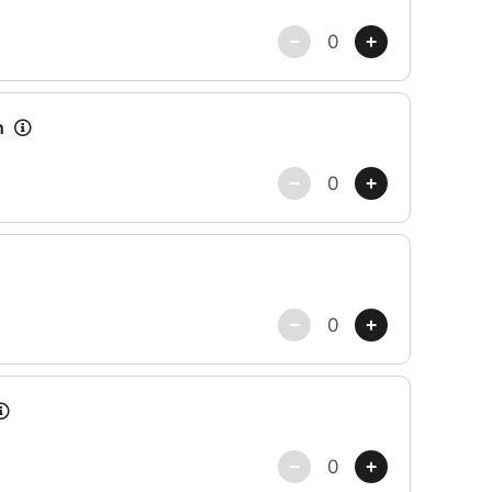
 Feuille Blanche, Café Noir.
 3 ans)
de 6 ans)
ne uniquement les ateliers hebdomadaires d'arts
s et événements du lieu restent accessibles à la
e.