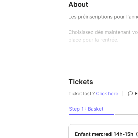
About
Les préinscriptions pour l'an
Choisissez dès maintenant vo
place pour la rentrée.
Votre préinscription compren
100 € pour les ateliers enfant
150 € pour les ateliers adulte
Tickets
Cet acompte est entièrement d
finalisation de votre inscript
✨ Les groupes étant volontai
de qualité, les places sont at
Nous avons hâte de vous accue