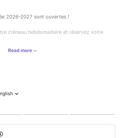
née 2026-2027 sont ouvertes !
tre créneau hebdomadaire et réservez votre
Read more
d le versement d'un acompte :
s
s
éduit du coût de l'inscription annuelle lors de la
ion en septembre.
rement limités pour garantir un accompagnement
tribuées dans l'ordre des préinscriptions.
illir pour une nouvelle année de créativité, de