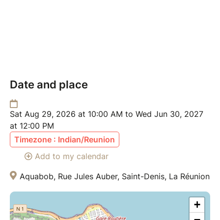
Avant de réserver, prenez le temps de consulter la
grille tarifaire et les formules
ainsi que
le programme
de la saison
sur
www.anamano.net/fusion
.
Date and place
Sat Aug 29, 2026 at 10:00 AM to Wed Jun 30, 2027
at 12:00 PM
Timezone : Indian/Reunion
Add to my calendar
Aquabob, Rue Jules Auber, Saint-Denis, La Réunion
+
−