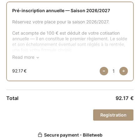
- à toutes les élèves de la saison précédente
- aux participantes de la Matinée Portes
Ouvertes (jusqu'au 15 juillet)
La remise sera appliquée directement sur votre
prochain règlement.
En vous pré-inscrivant, vous acceptez notre
règlement intérieur et indiquez les cours qui vous
attirent. Rien n'est définitif : ce choix nous sert à
vous orienter, nous en reparlerons ensemble.
LA SUITE
Votre saison s'ouvrira le samedi 29 août, lors de
notre session d'ouverture : un temps que nous
partagerons toutes ensemble, anciennes et nouvelles
élèves, pour poser les fondations de l'année. Vous y
êtes attendue.