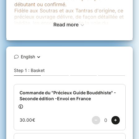
débutant ou confirmé.
Fidèle aux Soutras et aux Tantras d'origine, ce
précieux ouvrage délivre, de façon détaillée et
inédite, les enseignements de la voie du
Read more
Bouddha dans une première partie et dans une
seconde partie, la vie des maîtres, des
Bouddhas et des Boddhissattvas les plus
exceptionnels.
Le Vénérable Drubpön Tharchin Rinpoché a
publié cet ouvrage en langue tibétaine et en
langue française afin qu'il soit bénéfique au
plus grand nombre d'êtres car il apporte des
remèdes aux maux et aux souffrances. Cette
seconde édition est épuisée, vous trouverez,
quelques exemplaires restants à l'Institut.
Rinpoché est un maître érudit et direct, tout
comme l’est son ouvrage qui constitue un outil
très utile à tous ceux qui s'interrogent sur le
sens de la vie, l'origine des souffrances et des
bonheurs...
Seconde édition, 188 pages, couverture très
rigide.