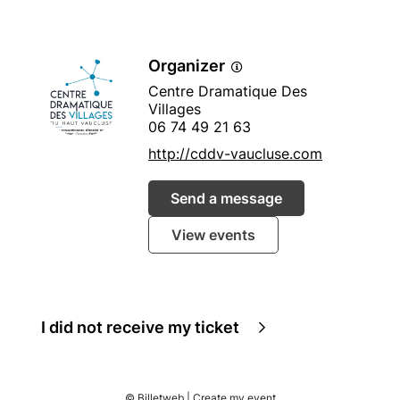
Organizer
Centre Dramatique Des
Villages
06 74 49 21 63
http://cddv-vaucluse.com
Send a message
View events
I did not receive my ticket
© Billetweb |
Create my event