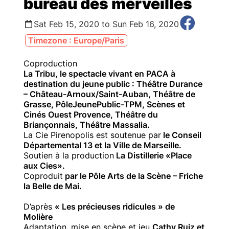
bureau des merveilles
Sat Feb 15, 2020 to Sun Feb 16, 2020
Timezone : Europe/Paris
Coproduction
La Tribu, le spectacle vivant en PACA à
destination du jeune public : Théâtre Durance
– Château-Arnoux/Saint-Auban, Théâtre de
Grasse, PôleJeunePublic-TPM, Scènes et
Cinés Ouest Provence, Théâtre du
Briançonnais, Théâtre Massalia.
La Cie Pirenopolis est soutenue par
le Conseil
Départemental 13 et la Ville de Marseille.
Soutien à la production
La Distillerie «Place
aux Cies».
Coproduit
par le Pôle Arts de la Scène – Friche
la Belle de Mai.
D’après
« Les précieuses ridicules » de
Molière
Adaptation, mise en scène et jeu
Cathy Ruiz et