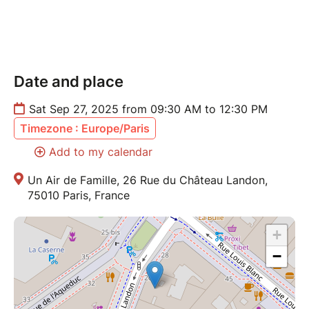
questions sont les bienvenues, même les plus
farfelues ou les plus timides.
⸻
Date and place
Cette rencontre est aussi souvent bouleversante pour
les adultes, qui y trouvent guérison, inspiration et
Sat Sep 27, 2025 from 09:30 AM to 12:30 PM
nouvelles clés de transmission.
Timezone : Europe/Paris
Offrons à nos filles un début positif et empuissançant
Add to my calendar
dans sa puberté et ses premières règles
Un Air de Famille, 26 Rue du Château Landon,
75010 Paris, France
⸻
✧ Pour vous inscrire
+
***Places limitées pour préserver l’intimité et la
−
qualité de l’espace.***
Réservez votre place ici sur BilletWeb (La réservation