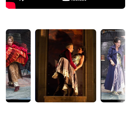
Entre les lignes de vie de ces deux femmes qui ont
fait le choix de tout quitter pour échapper à un destin
trop sombre, Carmen se promène...
Cette pièce est issue de la rencontre entre les
résidentes du Relais des Possibles à Aix-en-Pce et
Jeanne Béziers, autrice et metteuse en scène
fuvelaine : leurs témoignages se mêlent à cet opéra
populaire pour permettre le débat toujours d’actualité
sur les féminicides.