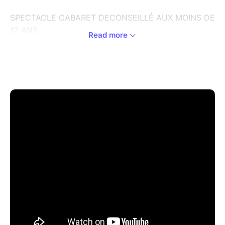
SPECTACLE CABARET DECONSEILLÉ AUX MOINS DE
12 ANS
Read more
Jeanne Béziers (Jeu -Texte & Mise en scène) / Martin
Mabz (Jeu – clavier - composition & arrangements) /
Jean-Philippe Barrios (Jeu – Son – percussions) /
Isabelle Desmero (Jeu )
Gerhard Willert (Mise en scène )
Marc Anquetil (Scénographie)
Christian Burle (Habillage décor et costumes )
Atelier Contrevent (Construction )
Olivier Laurès ou Julien Hô Kim (Technique)
Deux voisines racontent ici l’histoire de Carmen,
comme si elle aussi était une voisine, comme si
l’histoire de cette cigarière du 19ème siècle était un
peu la leur.