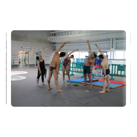
Freedive Évolution est là pour vous aider. Florine
Martin et Eric Ramus sont préparateurs mentaux
certifiés et peuvent vous accompagner dans cette
voie.
Préparation mentale : de quoi parle-t'on ?
Le mental occupe une place essentielle dans une
performance sportive et plus encore en apnée. Que
vous soyez compétiteurs, que vous prépariez un
niveau ou que vous soyez "simple" pratiquant, la
préparation mentale peut vous aider. Comment ?
Motivation - Plaisir, engagement, progrès, ... De
nombreux ingrédients interviennent dans la
motivation d'un sportif.
Fixation d'objectifs - Des objectifs sportifs mal fixés