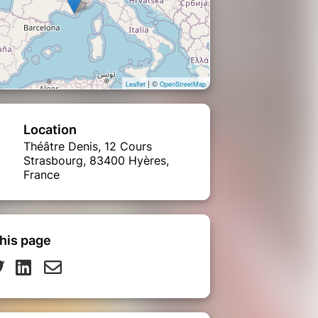
| ©
Leaflet
OpenStreetMap
Location
Théâtre Denis, 12 Cours
Strasbourg, 83400 Hyères,
France
his page