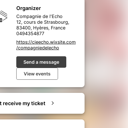
Organizer
Compagnie de l'Echo
12, cours de Strasbourg,
83400, Hyères, France
0494354877
https://cieecho.wixsite.com
/compagniedelecho
Send a message
View events
ot receive my ticket