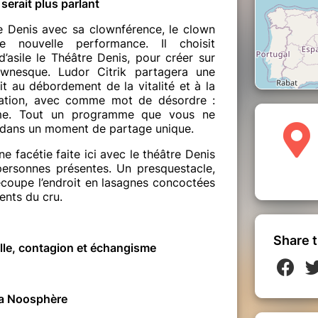
serait plus parlant
e Denis avec sa clownférence, le clown
e nouvelle performance. Il choisit
asile le Théâtre Denis, pour créer sur
ownesque. Ludor Citrik partagera une
t au débordement de la vitalité et à la
ilation, avec comme mot de désordre :
sme. Tout un programme que vous ne
 dans un moment de partage unique.
e facétie faite ici avec le théâtre Denis
personnes présentes. Un presquestacle,
écoupe l’endroit en lasagnes concoctées
ents du cru.
Share t
lle, contagion et échangisme
 La Noosphère