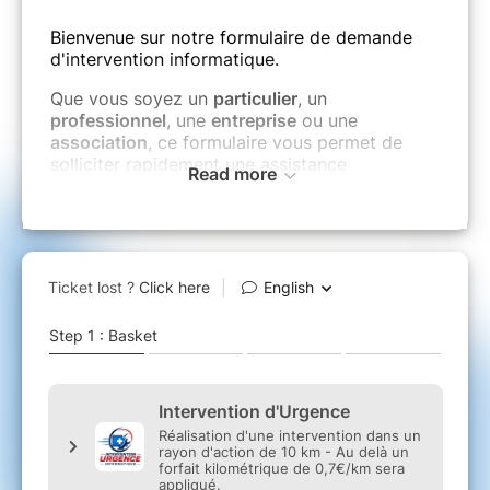
Bienvenue sur notre formulaire de demande
d'intervention informatique.
Que vous soyez un
particulier
, un
professionnel
, une
entreprise
ou une
association
, ce formulaire vous permet de
solliciter rapidement une assistance
Read more
informatique en urgence.
Afin que notre technicien puisse préparer son
intervention et vous apporter une solution
dans les meilleurs délais, merci de compléter
l'ensemble des champs demandés avec
précision. Plus les informations fournies seront
détaillées, plus le diagnostic pourra être
rapide et efficace.
Votre demande peut concerner notamment :
Dépannage informatique (ordinateur
fixe ou portable).
Suppression de virus ou logiciels