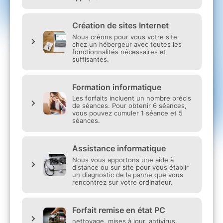
malveillants.
Problèmes de connexion Internet ou
Wi-Fi.
Installation ou configuration de
matériel.
Messagerie électronique et logiciels.
Sauvegarde et récupération de
données.
Assistance à distance ou intervention
sur site.
Toute autre panne ou
dysfonctionnement informatique.
À la fin du formulaire, vous serez invité(e) à
effectuer le règlement de la prestation par
carte bancaire
via une plateforme de paiement
entièrement sécurisée. Le paiement permet de
confirmer votre demande et de déclencher sa
prise en charge par notre équipe.
Dès validation de votre règlement, votre
dossier est enregistré et traité en priorité. Un
technicien prendra contact avec vous dans les