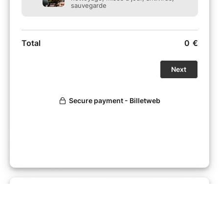
meilleurs délais afin d'organiser l'intervention
ou de débuter immédiatement une assistance
à distance lorsque cela est possible.
Toutes les informations transmises restent
strictement confidentielles et sont utilisées
uniquement pour le traitement de votre
demande, conformément à la réglementation
en vigueur sur la protection des données.
Nous vous remercions de votre confiance et
mettons tout en œuvre pour vous apporter
une assistance rapide, efficace et de qualité.
L'équipe Publibox.fr
Organizer
@Publibox
0603185692