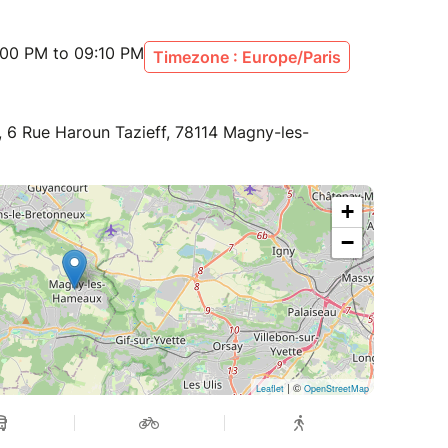
:00 PM to 09:10 PM
Timezone : Europe/Paris
 6 Rue Haroun Tazieff, 78114 Magny-les-
+
−
| ©
Leaflet
OpenStreetMap