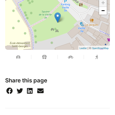
+
−
| ©
Leaflet
OpenStreetMap
Share this page