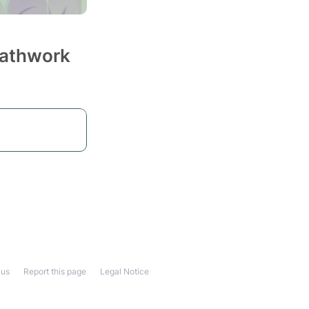
reathwork
 us
Report this page
Legal Notice