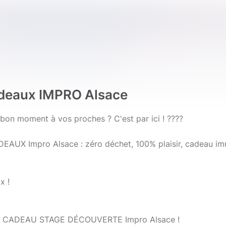
adeaux IMPRO Alsace
n bon moment à vos proches ? C'est par ici ! ????
AUX Impro Alsace : zéro déchet, 100% plaisir, cadeau imm
x !
TE CADEAU STAGE DÉCOUVERTE Impro Alsace !