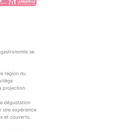
 gastronomie se
!
le région du
vilège
a projection.
ne dégustation
ur une expérience
s et couverts.