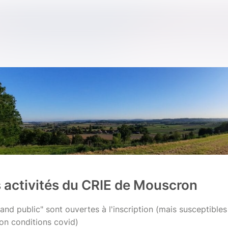
s activités du CRIE de Mouscron
rand public" sont ouvertes à l'inscription (mais susceptibles
on conditions covid)