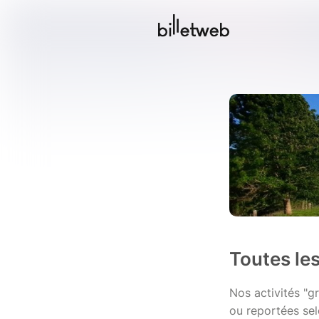
Toutes le
Nos activités "g
ou reportées sel