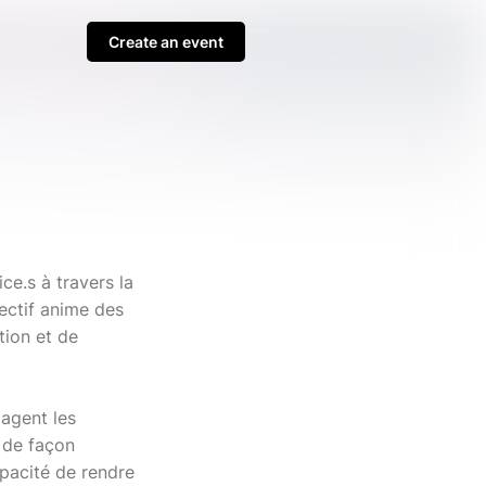
Create an event
ce.s à travers la
lectif anime des
tion et de
gagent les
r de façon
apacité de rendre