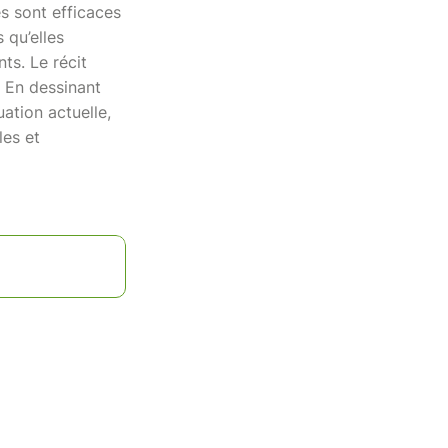
es sont efficaces
 qu’elles
ts. Le récit
. En dessinant
uation actuelle,
les et