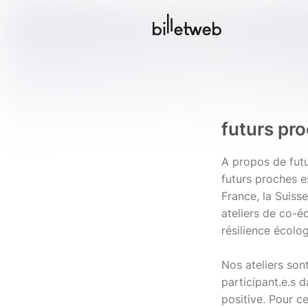
futurs pr
A propos de fut
futurs proches e
France, la Suiss
ateliers de co-é
résilience écolo
Nos ateliers son
participant.e.s 
positive. Pour ce