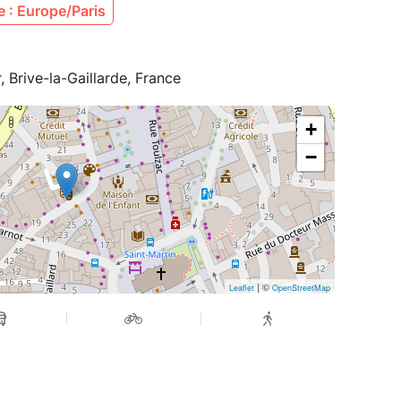
 : Europe/Paris
, Brive-la-Gaillarde, France
+
−
| ©
Leaflet
OpenStreetMap