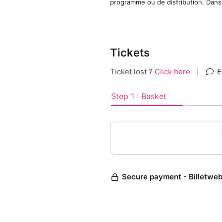
programme ou de distribution. Dans c
surmonter n’importe quel défi
Tickets