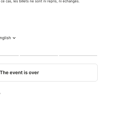
e cas, les billets ne sont ni repris, ni échangés.
.