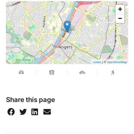
+
−
| ©
Leaflet
OpenStreetMap
Share this page