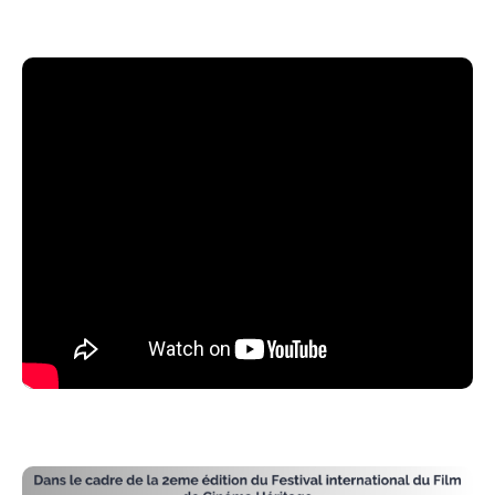
cheffe après la mort de son mari, elle défend son
peuple contre l'expansion de l'Empire russe tout en
préservant l'autonomie de la région d'Alai. Le film
met en avant son leadership, sa sagesse politique et
son rôle de femme influente dans une société
patriarcale. Les thèmes principaux incluent la
sauvegarde du patrimoine kirghiz, le pouvoir féminin
et les tensions face à la domination étrangère, le tout
sublimé par des paysages majestueux et une
esthétique épique.
Le film sera sous-titré en français. Le réalisateur sera
présent pour échanger avec le public à la fin de la
projection