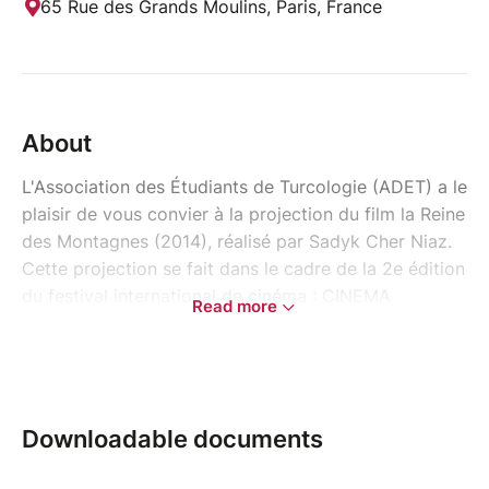
65 Rue des Grands Moulins, Paris, France
About
L'Association des Étudiants de Turcologie (ADET) a le
plaisir de vous convier à la projection du film la Reine
des Montagnes (2014), réalisé par Sadyk Cher Niaz.
Cette projection se fait dans le cadre de la 2e édition
du festival international de cinéma : CINEMA
Read more
HERITAGE.
Le film sera projeté le mardi 5 novembre 2024 de
18h00 à 21h30 en amphi 1 au 65 rue des Grands
Moulins, INALCO.
Downloadable documents
Ce film retrace la vie de Kourmandjan Datka, figure
historique du Kirghizistan au XIXe siècle. Devenue