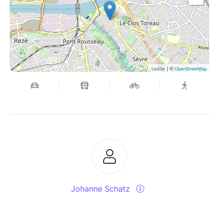
- interview de Juan par Libération en 2021
(avant le
film)
| ©
Leaflet
OpenStreetMap
Johanne Schatz