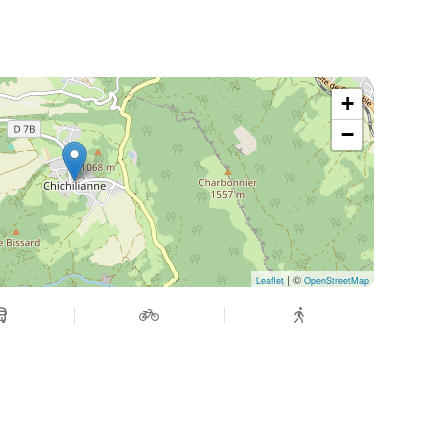
+
−
| ©
Leaflet
OpenStreetMap