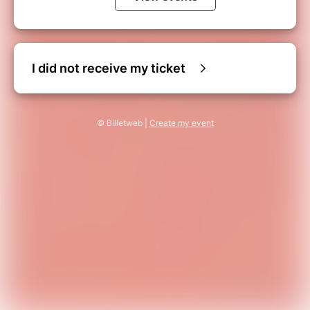
I did not receive my ticket
© Billetweb |
Create my event
TARIFS
Nos tarifs « membre » sont d'application:
payer deux places pour le prix d'une en
mentionnant votre adresse e-mail de
souscription lors de votre achat.