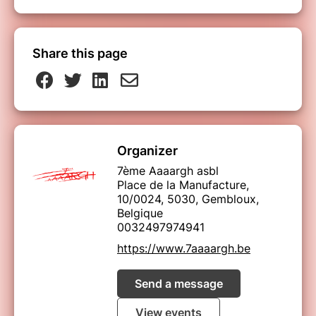
Share this page
Tusk
Résumé
Organizer
Un célèbre podcaster américain, connu pour ses
7ème Aaaargh asbl
sujets farfelus, se rend au Canada pour interviewer un
Place de la Manufacture,
vieil homme totalement fasciné par les morses. Leur
10/0024, 5030, Gembloux,
rencontre va très vite dégénérer…
Belgique
Cast
0032497974941
Justin Long, Michael Parks, Genesis Rodriguez, Haley
https://www.7aaaargh.be
Joel Osment
Trailer
Send a message
View events