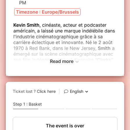
PM
Timezone : Europe/Brussels
Kevin Smith
, cinéaste, acteur et podcaster
américain, a laissé une marque indélébile dans
l'industrie cinématographique grâce à sa
carrière éclectique et innovante. Né le 2 août
1970 à Red Bank, dans le New Jersey,
Smith
a
émergé sur la scène cinématographique avec
son film indépendant révolutionnaire "
Clerks
"
Read more
en 1994. Tourné avec un budget modeste, ce
long métrage en noir et blanc a défini son
approche unique du récit, axé sur des
dialogues astucieux et des situations du
quotidien.
La carrière de Kevin Smith, marquée par son
humour distinctif, son exploration de sujets
variés et sa capacité à s'aventurer dans des
territoires inattendus, témoigne de son
influence durable sur le cinéma indépendant.
Sa connexion avec les fans à travers divers