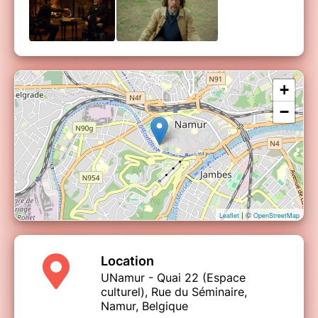
Red State
Résumé
+
Trois adolescents vivant dans le Midwest américain
répondent sur Internet à une annonce promettant des
−
relations sexuelles. Ils sont loin de se douter qu'ils vont
tomber entre les mains d'une secte d’extrémistes
religieux aux intentions macabres.
Cast
Michael Parks, John Goodman, Melissa Leo
| ©
Leaflet
OpenStreetMap
Trailer
Location
UNamur - Quai 22 (Espace
culturel), Rue du Séminaire,
Namur, Belgique