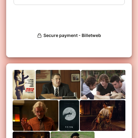
médias, y compris les podcasts, renforce sa
position comme une figure emblématique et
innovante de l'industrie cinématographique.
Cependant, deux de ses œuvres, "
Red State
"
(2011) et "
Tusk
" (2014), ont représenté des
virages significatifs dans sa carrière. "
Red
State
" explore les horreurs de l'extrémisme
religieux et de l'intervention gouvernementale,
marquant une incursion audacieuse dans le
thriller d'horreur. "
Tusk
", né d'une conversation
de podcast, plonge dans le genre «body
horror», offrant une expérience
cinématographique unique, troublante et
dérangeante.
PROGRAMME
18h30:
Ouverture des portes
19h00:
Présentation + Red State
21h00:
Présentation + Tusk