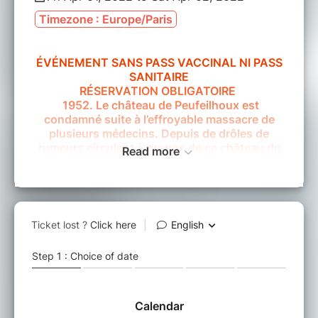
Timezone : Europe/Paris
ÉVÉNEMENT SANS PASS VACCINAL NI PASS
SANITAIRE
RÉSERVATION OBLIGATOIRE
1952. Le château de Peufeilhoux est
condamné suite à l’effroyable massacre de
plusieurs médecins. Depuis de drôles de
rumeurs circulent à propos de ce château de
Read more
repos et du mystérieux patient auteur des
crimes. De nos jours, personne n'a encore
jamais osé s'y rendre. Vous et vos amis
décidez d’explorer les lieux.
Âmes sensibles s’abstenir ! Vous êtes sur le
point de réserver une mission HORRIBLE … à
vos risques et périls!
Horreur – Adrénaline – Sensations fortes :