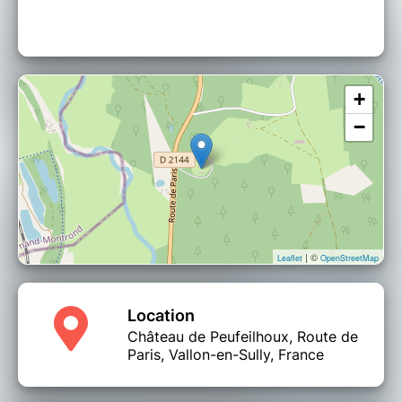
accompagnés d'un adulte.
​​​​​​​Restauration couverte sur place dès 19h
+
−
| ©
Leaflet
OpenStreetMap
Location
Château de Peufeilhoux, Route de
Paris, Vallon-en-Sully, France