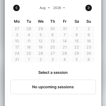
Cette mission présente des risques énormes
pour votre santé mentale… c’est pourquoi
nous vous enjoignons de garder votre sang
froid en toutes circonstances !
PARCOURS HORRIFIQUE SUIVI D'UNE
EXPERIENCE INEDITE, OU TOUT VOS SENS
SERONT MIS A RUDE EPREUVRE !!!
BILLET NON REMBOURSABLE ET NON
ECHANGEABLE
Entrée interdite aux personnes
enceintes, cardiaques ou épileptiques et
enfants de moins de 10 ans.
Nous ne conseillons pas la visite pour les
enfants de moins de 12 ans et
recommandons que les enfants soient