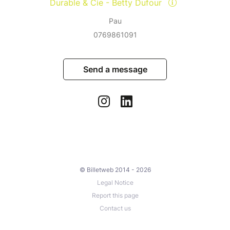
Durable & Cie - Betty Dufour
Pau
0769861091
Send a message
© Billetweb 2014 - 2026
Legal Notice
Report this page
Contact us