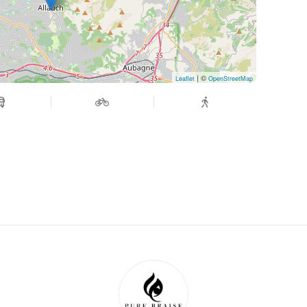
| ©
Leaflet
OpenStreetMap