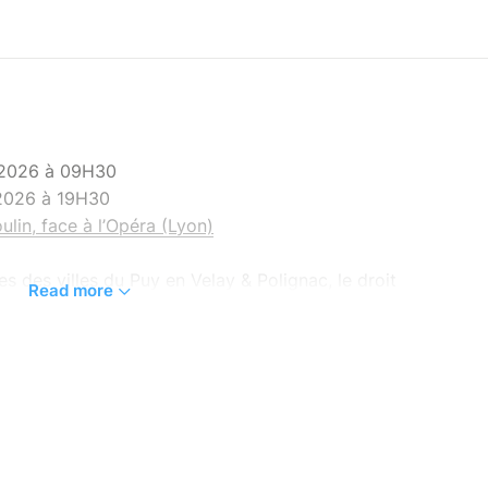
r 2026 à 09H30
 2026 à 19H30
lin, face à l’Opéra (Lyon)
tes des villes du Puy en Velay & Polignac, le droit
Read more
lignac et Tourleader.
épenses personnelles.
une journée en Auvergne pour prendre le grand
ues villes. Ce voyage est disponible pour toi
ls soient Erasmus, Au pair, international, doctorant