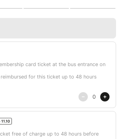
t de matinée : direction Le Puy en Velay. En
ndrons notre car en faisant une étape à Polignac.
n en début de soirée.
pagné ne t’inquiète pas, les accompagnateurs
ialité! C’est l’opportunité pour toi de faire de
 ambiance internationale ! A chaque voyage , la
nent non-accompagnés et repartent avec
ille, c’est grâce à vous ! Jusqu’à 22 nationalités
ages Erasmus et universitaires.
 de 29€ ▬▬▬▬▬▬
 février 2026, puis 41€