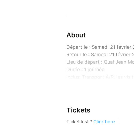
About
Départ le : Samedi 21 févrie
Retour le : Samedi 21 février
Lieu de départ :
Quai Jean Mou
Durée : 1 journée
Inclus: Transport A/R, les visi
d'entrée à la Forteresse de Po
Non inclus : Les repas, les d
Erasmus Lyon EP
te propose 
Tickets
air et découvrir deux magnifiq
mais aussi tous tes amis, qu’i
ou Français !