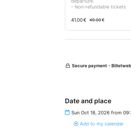
Vous avez 7 jours pour annule
Le voyage n'est pas rembours
départ (sauf pour les membres
Seul le billet est échangeable
▬▬▬▬▬▬ Avantage avec l
## Devenez membre de l'asso
– Ton billet est annulable ou
– Réductions jusqu'à 48 heure
– Entrée gratuite sur certaines
– Activités qui te seront uni
– Vente privée (Erasmus).
La carte membre n'est pas obl
Date and place
Sun Oct 18, 2026 from 09
▬▬▬▬▬▬ Règlement : 
CB |Pour votre sécurité nous 
Add to my calendar
bancaire doit être connecté à