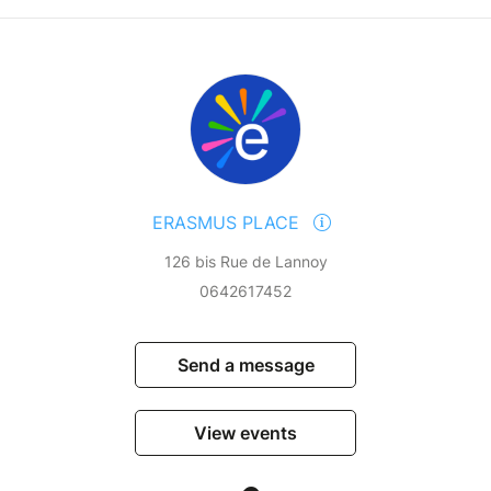
n dans un climat plus agréable. Pour les grandes
d’une nuit) nous sélectionnons des cars d’une
s.
▬▬▬▬▬
en possession d’une carte d’identité valide
). Vous devez informer le responsable en cas
icaux particuliers (asthme, diabète) et/ou de
ERASMUS PLACE
ation parentale ainsi que le numéro des parents
126 bis Rue de Lannoy
0642617452
s ensemble !
Send a message
ace
!
View events