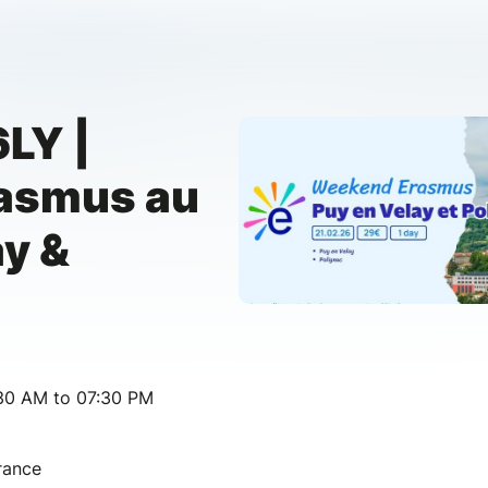
LY |
rasmus au
ay &
:30 AM to 07:30 PM
rance