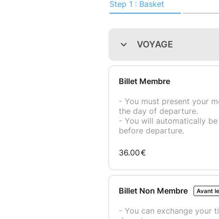
Votre programme :
Départ de Lyon Opéra, en débu
milieu de journée, nous repre
Nous serons de retour sur Lyo
Que tu viennes seul ou accom
sont là pour créer de la conviv
nouvelles rencontres dans une
moitié des participants vien
de supers souvenirs. Cette fam
seront présentes dans nos voy
▬▬▬▬▬▬ Prix : à partir
Tarifs :
– membre 29€
– non membre 36€ jusqu’au 14