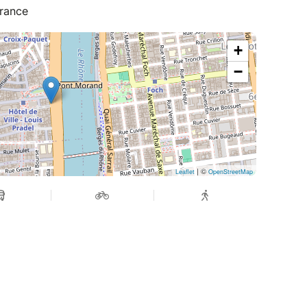
bilité de régler votre paiement par carte bancaire
France
ypal.
+
ous pouvez payer avec votre carte de crédit si
−
ayPal.
able ▬▬▬▬▬▬
n billet gratuitement avec une autre personne
| ©
Leaflet
OpenStreetMap
 le transport : ▬▬▬▬▬▬
rand tourisme (61 personnes), avec des
lection de nos compagnies se fait sur la base
 ans avec au moins l’un des critères suivants :
s.
ptimal pendant toute la durée du voyage et une