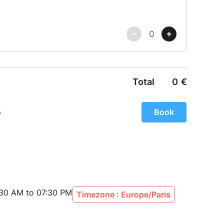
r votre achat après votre inscription.
able, non échangeable dans les 30 jours avant le
 en individuels)
 jusque 48 heures avant le départ.
a carte membre: ▬▬▬▬▬▬
ciation Erasmus Place Paris
 échangeable jusqu'à 48h avant le départ.
s avant un départ pour toi et tes amis.
 sorties et activités.
quement dédiées.
igatoire.
:30 AM to 07:30 PM
▬▬▬▬▬▬
Timezone : Europe/Paris
utilisons un système 3D Secure. Votre carte
 votre numéro de téléphone portable. Si ce n’est