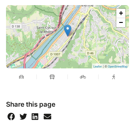
+
−
| ©
Leaflet
OpenStreetMap
Share this page