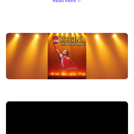
Read more
Derrière ce nom se cache l’un des meilleurs tribute de
QUEEN en Europe !
Gagnants de « Incroyable talent » en Italie, le groupe
divertit les foules de toutes les générations à travers
l’Europe, et ce depuis plus de 20 ans.
REGINA est l’un des tribute Queen le plus apprécié et
le plus demandé actuellement avec plus de 46 000
abonnés sur leur page Facebook.
Leur spectacle est électrisant et époustouflant de
réalisme. Ici, on ne triche pas ! Ils sont 4 sur scène et
leur setlist rassemble tous les tubes du groupe, du
premier album à leur célèbre spectacle du stade de
Wembley en 1986, jusqu’à des titres plus récents qui
n’ont jamais été joués par QUEEN en live.
REGINA, c’est une expérience explosive, excitante et
inoubliable dans l’univers d’un des plus fameux
groupe anglais de tous les temps.