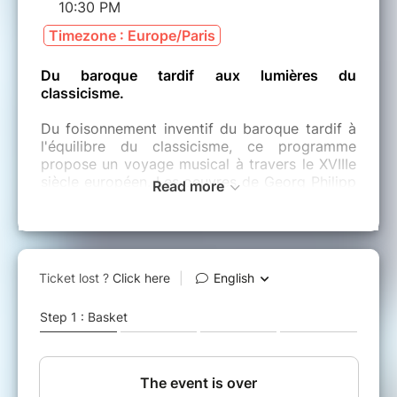
10:30 PM
Timezone : Europe/Paris
Du baroque tardif aux lumières du
classicisme.
Du foisonnement inventif du baroque tardif à
l'équilibre du classicisme, ce programme
propose un voyage musical à travers le XVIIIe
siècle européen. Les oeuvres de Georg Philipp
Read more
Telemann témoignent de l'apogée du langage
baroque allemand, tandis que celles de Louis-
Gabriel Guillemain illustrent l'élégance et la
virtuosité de l'école française.
Avec Sebastian Bodinus, le public découvre un
compositeur aujourd'hui moins connu mais
essentiel pour comprendre l'émergence du
style galant, caractérisé par une plus grande
clarté mélodique et une expression plus
directe.
Johann Christian Bach, figure centrale du
classicisme naissant et modèle du jeune