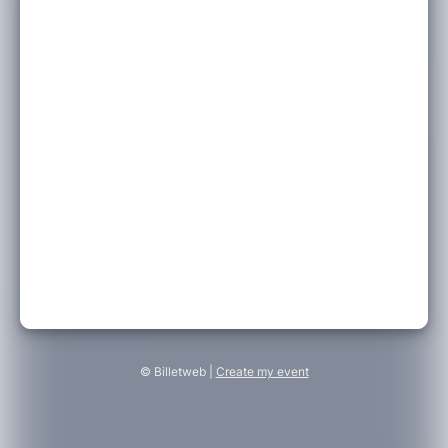
© Billetweb |
Create my event