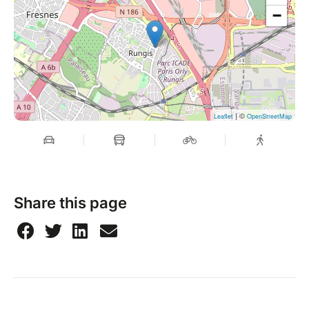
−
| ©
Leaflet
OpenStreetMap
Share this page