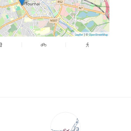
| ©
Leaflet
OpenStreetMap