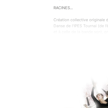
RACINES...
Création collective originale
Danse de l'IPES Tournai (de l’
et à celle de la bande son), 
Au cœur de nos racines, nous
dans notre âme. Même si certa
révéler, leurs parcours nous c
sommes aujourd’hui.
À travers les différentes ori
Antiquité, modernité ou simp
tout ce qui nous entoure. La 
nous. Le silence, lui, porte t
Rêver c’est bien, mais réalis
cases quand la liberté frappe
peu importent les chemins.