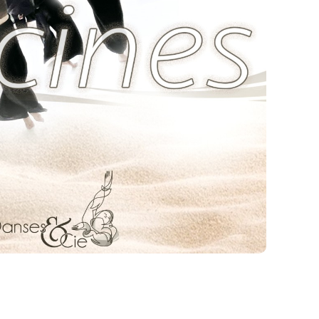
des paroles simplement dites mais sont exprimés
 complexité, l’important étant le vécu.
9h