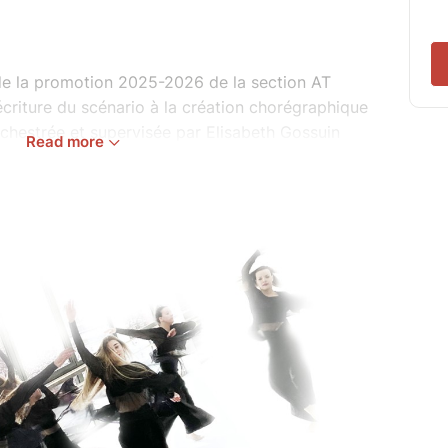
 de la promotion 2025-2026 de la section AT
écriture du scénario à la création chorégraphique
orchestrée et supervisée par Elisabeth Gossuin
Read more
 éveillons ce que nous avons de plus profond
ins aspects de notre inconscient tardent à se
onstruisent, nous forgent, et font ce que nous
gines et cultures de ce monde, nous voyageons.
lement maintenant, nous sommes touristes de
musique n’est jamais vide et comble le vide en
ous les mots (maux).
er ses rêves est encore mieux. N’ayez pas peur des
 à votre porte. Soyons créateurs de nos destins,