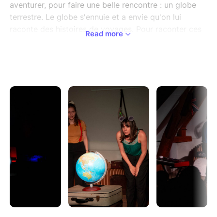
aventurer, pour faire une belle rencontre : un globe
terrestre. Le globe s'ennuie et a envie qu'on lui
raconte des histoires de voyages. Pour raconter ces
Read more
histoires, les personnages demandent de l'aide aux
enfants dans le public : "Est-ce que vous savez parler
d'autres langues? Est-ce que vous avez une autre
nationalité? Est-ce que vous connaissez des plats qui
viennent d'ailleurs? Vous célébrez quelles fêtes à la
maison?".
Chacune de ces questions va inspirer une histoire,
avec humour, poésie, et sublimée par de la musique
en live, pour voyager ensemble vers de nouvelles
destinations, différentes à chaque fois.
“Raconte-moi un voyage” est un spectacle improvisé
qui met le voyage et la découverte du monde et de
l’autre au centre de ses histoires. Un spectacle