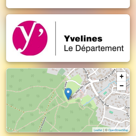
+
−
| ©
Leaflet
OpenStreetMap