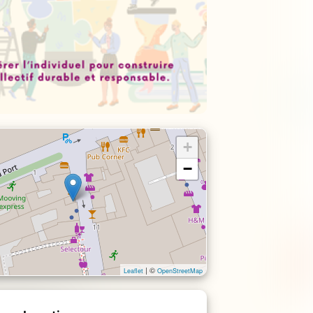
+
−
| ©
Leaflet
OpenStreetMap