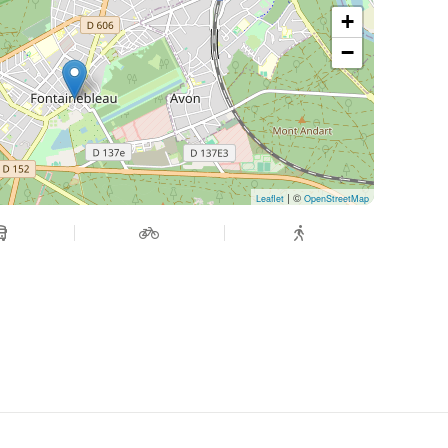
+
−
| ©
Leaflet
OpenStreetMap