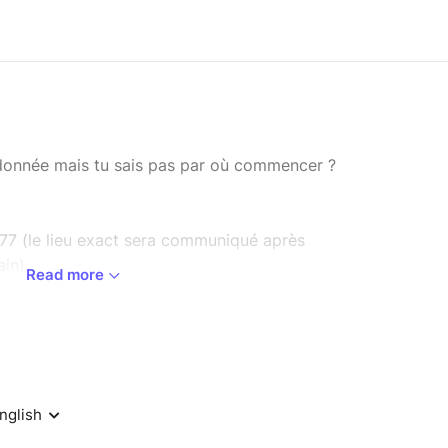
ndonnée mais tu sais pas par où commencer ?
, 77 (le lieu exact sera communiqué après
ain)
Read more
 niveaux !
! ✨