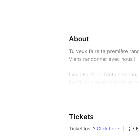
About
Tu veux faire ta première ra
Viens randonner avec nous !
Lieu : Forêt de fontainebleau
inscription et accessible en tr
Date : samedi 11 juillet
Horaires : 10h à 18h
Distance : 15 km
Niveau : Accessible à tous les
Tickets
EXCLUSIVEMENT entre filles 