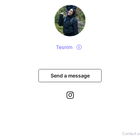
Tesnim
Send a message
Contact u