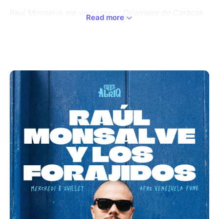
Raul Monsalve est un passeur. Originaire de Caracas
Read more
où il rentre en profondeur dans son héritage culturel,
résidant à Londres au début des années 2010, où il
plonge intensément dans le psychédélisme et le
melting pot anglais, notamment au sein de The
Heliocentrics & Orlando Julius et installé à Paris
depuis 10 ans où il n’a de cesse d’explorer les liens
entre les transes ancestrales et contemporaines; la
musique comme force libératrice de l’esprit et du
corps.
Des rythmes vénézuéliens puissants et des chansons
traditionnelles s’entremêlent avec du jazz spirituel et
futuriste, du funk psychédélique, de l’électronique
expérimentale et de l’Afrobeat. Raul Monsalve se
nourrit des traditions africaines et indigènes du
Vénézuela, du futurisme funky de George Clinton à la