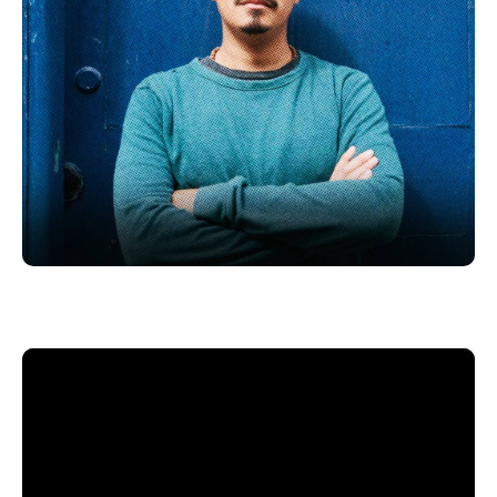
période Mwandishi d’Herbie Hancock, de Jeff Parker
aux collections des Nyege Nyege Tapes.
Après le très remarqué premier album Bichos en
2020, Raúl Monsalve y Los Forajidos invite à l’aube
d’un nouveau jour avec SOL, un album conçu comme
cérémonie de transformation. Écho aux vibrantes
célébrations de la Saint Jean-Baptiste au Vénézuela,
SOL célèbre et invoque le renouveau, l’énergie, la
résilience et la liberté spirituelle. Il rend aussi
hommage aux ancêtres afro-vénézuéliens qui ont
résisté à l’oppression par la musique, la danse et
l’unité.
Plus d’infos : https://tinyurl.com/2ztwk95c