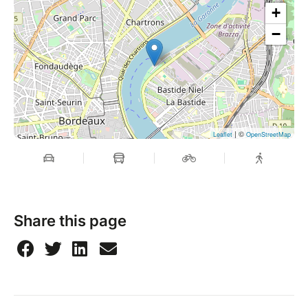
+
−
| ©
Leaflet
OpenStreetMap
Share this page