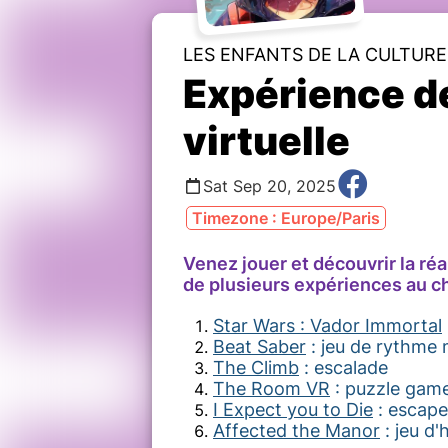
LES ENFANTS DE LA CULTURE
Expérience de
virtuelle
Sat Sep 20, 2025
Timezone : Europe/Paris
Venez jouer et découvrir la réa
de plusieurs expériences au c
Star Wars : Vador Immortal
Beat Saber
: jeu de rythme 
The Climb
: escalade
The Room VR
: puzzle gam
I Expect you to Die
: escap
Affected the Manor
: jeu d