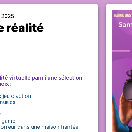
 2025
 réalité
lité virtuelle parmi une sélection
hoix
:
: jeu d'action
musical
e
e game
'horreur dans une maison hantée