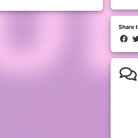
Share t