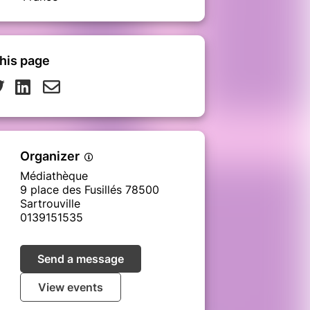
his page
Organizer
Médiathèque
9 place des Fusillés 78500
Sartrouville
0139151535
Send a message
View events