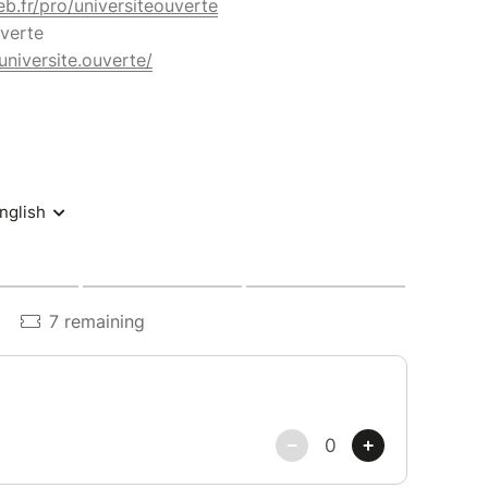
eb.fr/pro/universiteouverte
uverte
niversite.ouverte/