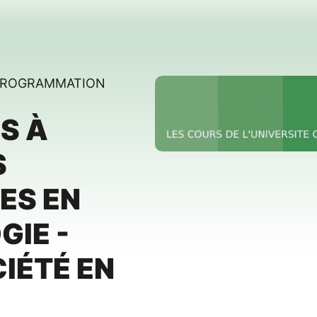
 PROGRAMMATION
S À
S
ES EN
IE -
IÉTÉ EN