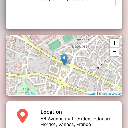
espèces, je ne prends pas la CB!
+
−
| ©
Leaflet
OpenStreetMap
Location
56 Avenue du Président Edouard
Herriot, Vannes, France