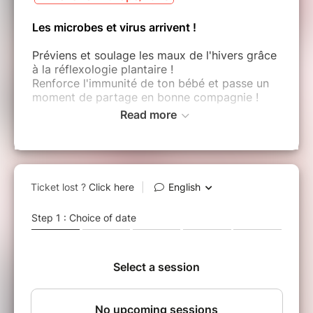
Les microbes et virus arrivent !
Préviens et soulage les maux de l'hivers grâce
à la réflexologie plantaire !
Renforce l'immunité de ton bébé et passe un
moment de partage en bonne compagnie !
Read more
Tu connais la réflexologie?
Soulager les maux par les pieds !
C'est presque magique et tellement plaisant
pour bébé !
En petit groupe de 5-6 max pour une
ambiance plus conviviale !
30€ la séance
Accompte de 10€ à payer à la réservation
Réserve vite ta place, la réservation
est obligatoire car il y a peu de place !
Le solde se fera sur place en chèque ou en