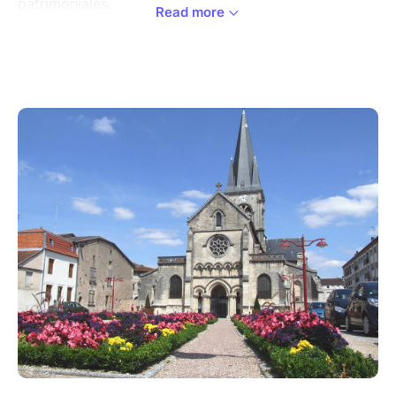
patrimoniales.
Read more
Au programme de cette journée :
• Le matin : Un cycle de conférences captivantes
pour explorer l’histoire et le développement du
bourg, de l’époque gallo-romaine à nos jours.
• L’après-midi : Deux visites guidées successives :
o À la découverte de la ville et de ses trésors
architecturaux.
o Une visite inédite et exceptionnelle de l’Hôtel
des Fermes.
Le programme détaillé sera dévoilé très
prochainement.
Cet événement, intitulé "Regards sur Ligny-en-
Barrois", est gratuit et ouvert à tous.
Informations pratiques et réservation
Les places étant limitées, l'inscription est obligatoire
pour l'ensemble de la journée.