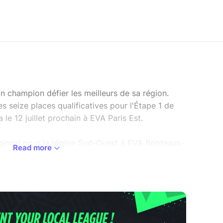
n champion défier les meilleurs de sa région.
es seize places qualificatives pour l'Étape 1 de
 le 12 juillet prochain à EVA Paris Est.
égional pour la région Sud-Ouest à EVA Bordeaux-
Read more
 et scannez-le à l'arène le 21 juin pour
régional !