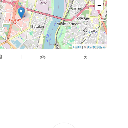
−
| ©
Leaflet
OpenStreetMap