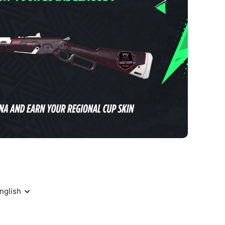
hampion to challenge the best in their region. The
xteen qualifying spots for Stage 1 of the EVA
on July 12th at EVA Paris Est.
nament for the South-West region at EVA
n it at the arena on the 21st of June to unlock