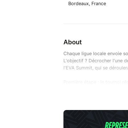
Bordeaux, France
About
Chaque ligue locale envoie so
L'objectif ? Décrocher l'une d
l'EVA Summit, qui se déroulera
Première étape : le tournoi r
Lac !
Prenez votre ticket ci-dessous
débloquer votre skin tournoi 
-----------