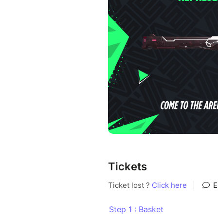
Each local league sends its c
goal? To secure one of the si
Summit, which will take place 
First step: the regional tour
Bordeaux-Lac!
Get your ticket below and sca
your regional cup skin!
Tickets