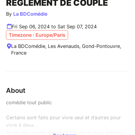
RÈGLEMENT DE COUPLE
By
La BDComédie
Fri Sep 06, 2024 to Sat Sep 07, 2024
Timezone : Europe/Paris
La BDComédie, Les Avenauds, Gond-Pontouvre,
France
About
comédie tout public
Certains sont faits pour vivre seul et d’autres pour
vivre à deux…
Après des années de vie commune et deux enfants,