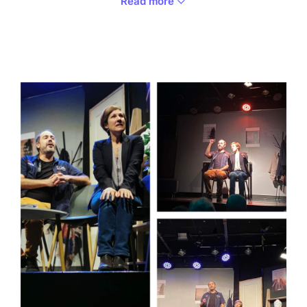
Read more
Ludo et Sophie se sont séparés pour le meilleur et
pour le pire. Ont-ils pris la bonne décision ? L’amour a
t-il une date de péremption ?
Ludo et Sophie vont découvrir les sites de
rencontres, sortir avec quelqu’un de plus jeune, gérer
les ados ou, pourquoi pas, se remettre ensemble. Le
débat est ouvert et ils vous invitent à en discuter
avec eux !
Quand les auteurs de « Dans la peau de ma femme »
et « Chéri, on se dit tout » rencontrent l’auteure de
« Après le mariage, les emmerdes » et « Faites
l’amour, pas des gosses », cela donne une comédie
légère mais instructive sur la vie après le mariage !
Auteur :
Guilhem Connac
,
Benoit Labannierre
,
Sophie
Hayem
Artiste : Charlotte Van Dongen et Julien Boissier
Descombes