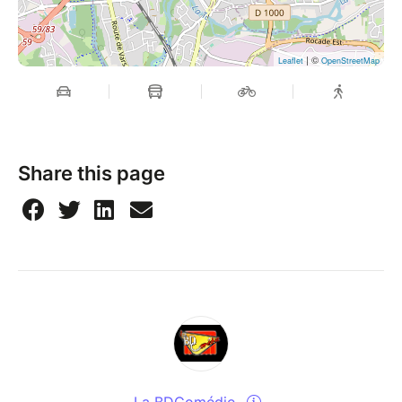
| ©
Leaflet
OpenStreetMap
Share this page
La BDComédie