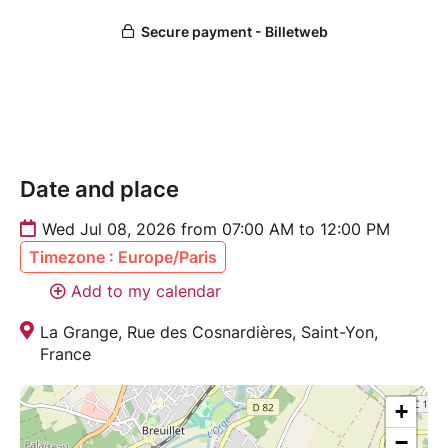
• Tour de table : chaque participant présente son
activité
• Échanges de contacts, recommandations et
opportunités d’affaires
Pourquoi participer ?
• Élargir et renforcer votre réseau professionnel
Date and place
• Présenter votre activité à un public ciblé et qualifié
• Découvrir la force d’un groupe BNI et son
Wed Jul 08, 2026 from 07:00 AM to 12:00 PM
fonctionnement
Timezone : Europe/Paris
• Identifier de nouvelles opportunités de
collaboration et de croissance
Add to my calendar
La Grange, Rue des Cosnardières, Saint-Yon,
N’oubliez pas vos cartes de visite et votre énergie
France
positive : les affaires se font toujours avec le sourire !
+
−