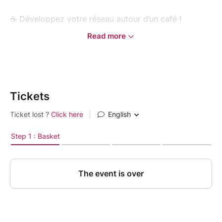
☕ Développez votre réseau autour d’un café !
Read more
Participez à un moment privilégié de réseautage
matinal lors de notre Petit Déjeuner d’Affaires, et
découvrez en avant-première la création d’une
nouvelle dynamique business.
Tickets
Un rendez-vous convivial et constructif, dédié aux
entrepreneurs, dirigeants et professionnels souhaitant
donner un nouvel élan à leur activité et la propulser
vers de nouveaux horizons.
Au programme :
• Accueil dès 7h15 dans une ambiance chaleureuse
• Petit déjeuner complet (boissons chaudes,
viennoiseries,…)
• Présentation des membres BNI