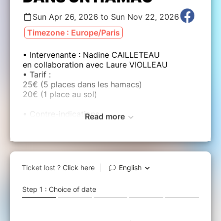
Sun Apr 26, 2026 to Sun Nov 22, 2026
Timezone : Europe/Paris
• Intervenante : Nadine CAILLETEAU
en collaboration avec Laure VIOLLEAU
• Tarif :
25€ (5 places dans les hamacs)
20€ (1 place au sol)
• Contre-indications :
Read more
- les personnes souffrant d’une
hypersensibilité auditive ou portant des
appareils auditifs (nous en informer dans ce
cas),
- les personnes qui ont du mal à s’allonger sur
le dos,
- les femmes enceintes de moins de 3 mois,
- les personnes épileptiques,
- les personnes répondant à des pathologies
cardiaques.