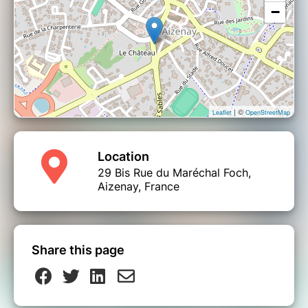
−
de compensation pour les frais engagés et le
préjudice subi. En cas de force majeure
dûment justifiée (certificat médical,
événement imprévisible), une solution pourra
être envisagée au cas par cas (report, avoir…).
- En cas d'annulation de notre part, un
remboursement intégral sera effectué, ou une
reprogrammation sera proposée.
| ©
Leaflet
OpenStreetMap
Location
29 Bis Rue du Maréchal Foch,
Aizenay, France
Share this page