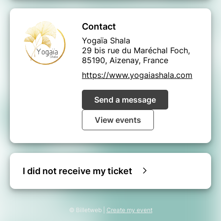
Contact
Yogaïa Shala
29 bis rue du Maréchal Foch,
85190, Aizenay, France
https://www.yogaiashala.com
Send a message
View events
I did not receive my ticket
© Billetweb |
Create my event