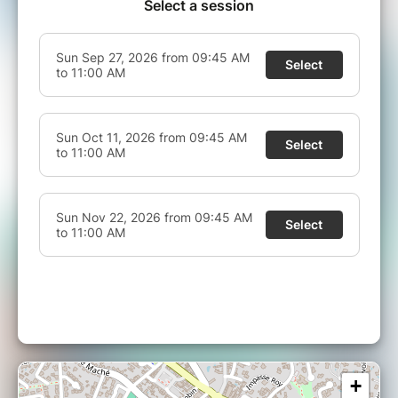
• Conseils pour une séance optimale :
- merci d'arriver à 9h45 pour prendre le temps
de vous installer et démarrer la séance à 10h.
- prévoyez une paire de chaussettes,
- une tenue confortable et chaude (plaid,
couverture, coussin...),
- une bouteille d'eau,
- selon votre convenance un tapis (sinon il y
en a à disposition sur place),
- un T-shirt manches courtes ou longues
(évitez les débardeurs),
- un legging ou jogging (évitez les shorts),
- retirez vos bijoux qui risqueraient de
déchirer la toile.
• Conditions :
- L'atelier sera maintenu sous réserve qu'un
minimum de 3 personnes soient inscrites.
- Toute annulation effectuée dans un délai
inférieur à 72 heures avant la date de l’atelier
ne donnera lieu à aucun remboursement. Le
+
montant total reste exigible ou retenu à titre