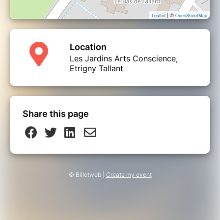
| ©
Leaflet
OpenStreetMap
Location
Les Jardins Arts Conscience,
Etrigny Tallant
Share this page
© Billetweb |
Create my event