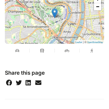
−
| ©
Leaflet
OpenStreetMap
Share this page