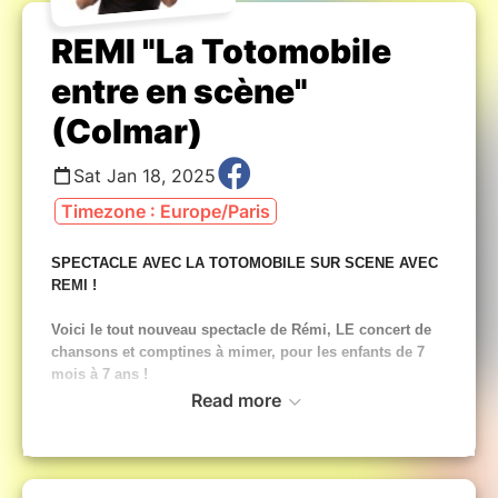
REMI "La Totomobile
entre en scène"
(Colmar)
Sat Jan 18, 2025
Timezone : Europe/Paris
SPECTACLE AVEC LA TOTOMOBILE SUR SCENE AVEC
REMI !
Voici le tout nouveau spectacle de Rémi, LE concert de
chansons et comptines à mimer, pour les enfants de 7
mois à 7 ans !
Read more
Un spectacle musical convivial, familial et participatif,
pour (re)découvrir ensemble les plus belles comptines
traditionnelles gestuelles et de nouvelles chansons,
accompagnés par la célèbre totomobile du Pays des