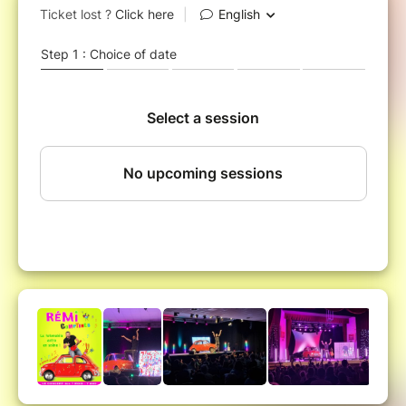
Comptines, qui parle, s'illumine et chante avec Rémi et
le public ; le grand cerf, le petit escargot ou encore les
crocodiles sur les bords du Nil... mais aussi une
caverne remplie de trésors, un voyage autour du
monde, une danse chez les cows-boys... Rémi sera au
volant de la Totomobile pour un voyage magique au
Pays des Comptines !
Idéal pour un premier spectacle avec les tout-petits ;
idéal pour les enfants qui aiment bouger, chanter,
danser, écouter de la musique ; idéal pour les parents,
assistantes maternelles, crèches... qui souhaitent
partager un joyeux moment de complicité avec les
enfants... bref, un spectacle spécial bonne humeur
pour tout le monde !
Chanteur pour les enfants depuis ses 23 ans, Rémi
fête ses 30 ans de carrière ! Avec un disque de
platine et deux disques d'or à son actif, Rémi est
l'artiste incontournable pour les petits. A l'affiche à la
Comédie Bastille à Paris depuis 10 ans, Rémi se
produit aussi partout en France et dans la
francophonie.