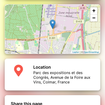
A savoir :
le spectacle est en configuration assise. Les
+
places sont payantes pour les enfants à partir de 1 an.
−
Les plus jeunes bébés, de la naissance à 11 mois, sont
bien sûr les bienvenus (réservez un billet gratuit, un
justificatif vous sera demandé à l'entrée).
| ©
Leaflet
OpenStreetMap
Location
Parc des expositions et des
Congrès, Avenue de la Foire aux
Vins, Colmar, France
Share this page