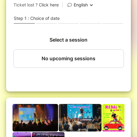
accompagnés par la célèbre totomobile du Pays des
Comptines, qui parle, s'illumine et chante avec Rémi et
le public ; le grand cerf, le petit escargot ou encore les
crocodiles sur les bords du Nil... mais aussi une
caverne remplie de trésors, un voyage autour du
monde, une danse chez les cows-boys... Rémi sera au
volant de la Totomobile pour un voyage magique au
Pays des Comptines !
Idéal pour un premier spectacle avec les tout-petits ;
idéal pour les enfants qui aiment bouger, chanter,
danser, écouter de la musique ; idéal pour les parents,
assistantes maternelles, crèches... qui souhaitent
partager un joyeux moment de complicité avec les
enfants... bref, un spectacle spécial bonne humeur
pour tout le monde !
Chanteur pour les enfants depuis ses 23 ans, Rémi
fête ses 30 ans de carrière ! Avec un disque de
platine et deux disques d'or à son actif, Rémi est
l'artiste incontournable pour les petits. A l'affiche à la
Comédie Bastille à Paris depuis 10 ans, Rémi se
produit aussi partout en France et dans la