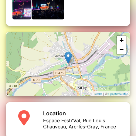
francophonie.
A savoir :
le spectacle est en configuration assise. Les
places sont payantes pour les enfants à partir de 8
mois. Pour les plus jeunes bébés, de la naissance à 7
mois, sont bien sûr les bienvenus (réservez un billet
+
gratuit, un justificatif vous sera demandé à l'entrée).
−
| ©
Leaflet
OpenStreetMap
Location
Espace Festi'Val, Rue Louis
Chauveau, Arc-lès-Gray, France