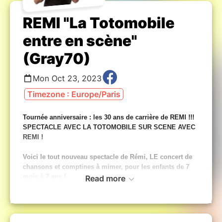
REMI "La Totomobile
entre en scène"
(Gray70)
Mon Oct 23, 2023
Timezone : Europe/Paris
Tournée anniversaire : les 30 ans de carrière de REMI !!!
SPECTACLE AVEC LA TOTOMOBILE SUR SCENE AVEC
REMI !
Voici le tout nouveau spectacle de Rémi, LE concert de
chansons et comptines à mimer, pour les enfants de 7
mois à 7 ans !
Read more
Un spectacle musical convivial, familial et participatif,
pour (re)découvrir ensemble les plus belles comptines
traditionnelles gestuelles et de nouvelles chansons,